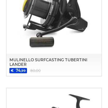
MULINELLO SURFCASTING TUBERTINI
LANDER
74
€
80,00
,99