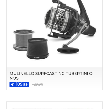
MULINELLO SURFCASTING TUBERTINI C-
NOS
109
€
129,90
,99