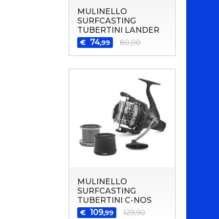
MULINELLO
SURFCASTING
TUBERTINI LANDER
74
€
80,00
,99
MULINELLO
SURFCASTING
TUBERTINI C-NOS
109
€
129,90
,99