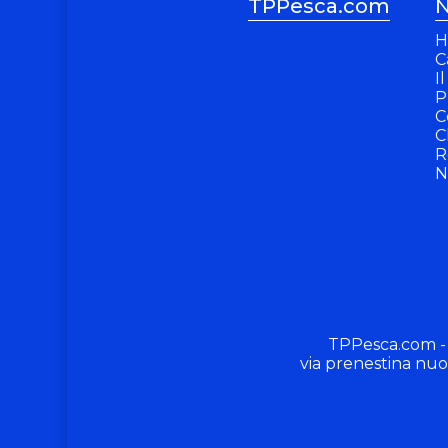
TPPesca.com
N
H
C
I
P
C
C
R
N
TPPesca.com -
via prenestina nuo