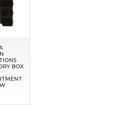
A
N
TIONS
ORY BOX
RTMENT
OW