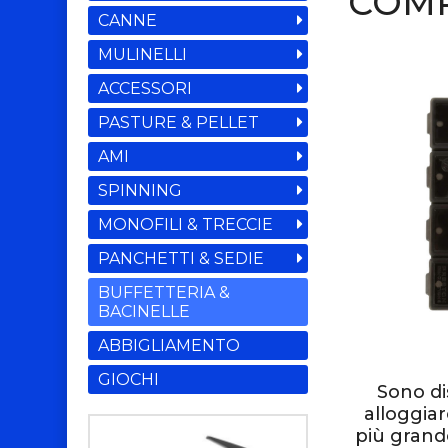
COM
CANNE
MULINELLI
ACCESSORI
PASTURE & PELLET
AMI
SPINNING
MONOFILI & TRECCIE
PANCHETTI & SEDIE
BUFFETTERIA &
BACINELLE
ABBIGLIAMENTO
GIOCHI
Sono di
alloggiar
più grand