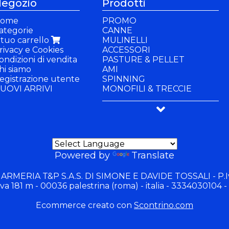
egozio
Prodotti
ome
PROMO
ategorie
CANNE
l tuo carrello
MULINELLI
rivacy e Cookies
ACCESSORI
ondizioni di vendita
PASTURE & PELLET
hi siamo
AMI
egistrazione utente
SPINNING
UOVI ARRIVI
MONOFILI & TRECCIE
PANCHETTI & SEDIE
BUFFETTERIA & BACINELLE
ABBIGLIAMENTO
GIOCHI
Powered by
Translate
 ARMERIA T&P S.A.S. DI SIMONE E DAVIDE TOSSALI - P.I
va 181 m - 00036 palestrina (roma) - italia - 3334030104 -
Ecommerce creato con
Scontrino.com