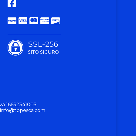
SSL-256
SITO SICURO
va 16652341005
info@tppesca.com