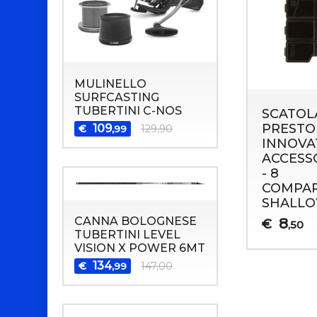
MULINELLO
SURFCASTING
TUBERTINI C-NOS
SCATOL
PRESTO
109
€
129,90
,99
INNOVA
ACCESS
- 8
COMPA
SHALL
CANNA BOLOGNESE
8
€
,50
TUBERTINI LEVEL
VISION X POWER 6MT
134
€
147,00
,99