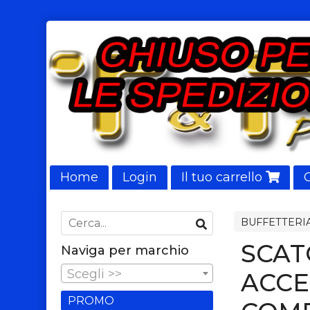
Home
Login
Il tuo carrello
NUOVI ARRIVI
BUFFETTERIA
SCAT
Naviga per marchio
Scegli >>
ACCE
PROMO