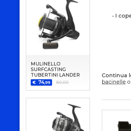
• I co
MULINELLO
SURFCASTING
TUBERTINI LANDER
Continua l
bacinelle
o
74
€
80,00
,99