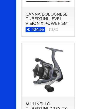
CANNA BOLOGNESE
TUBERTINI LEVEL
VISION X POWER 5MT
104
€
111,30
,99
MULINELLO
TUBERTINI DREX TX