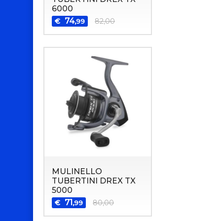
6000
74
€
82,00
,99
MULINELLO
TUBERTINI DREX TX
5000
71
€
80,00
,99