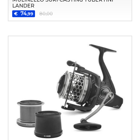
LANDER
74
€
80,00
,99