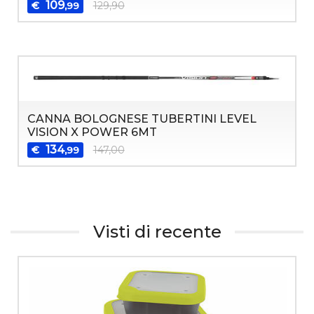
109
€
129,90
,99
CANNA BOLOGNESE TUBERTINI LEVEL
VISION X POWER 6MT
134
€
147,00
,99
Visti di recente