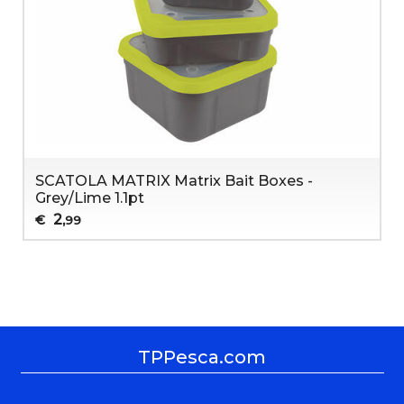
SCATOLA MATRIX Matrix Bait Boxes -
Grey/Lime 1.1pt
2
€
,99
TPPesca.com