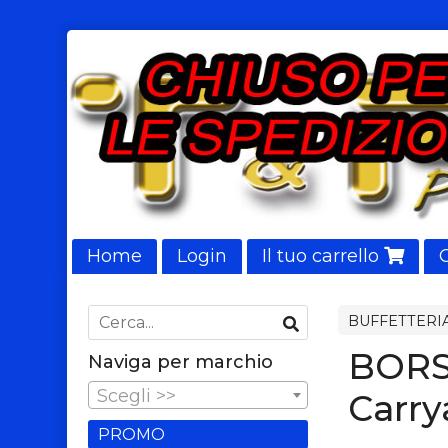
Home
Login
Il tuo carrello
NUOVI ARRIVI
BUFFETTERIA
BORS
Naviga per marchio
Scegli >>
Carry
PROMO