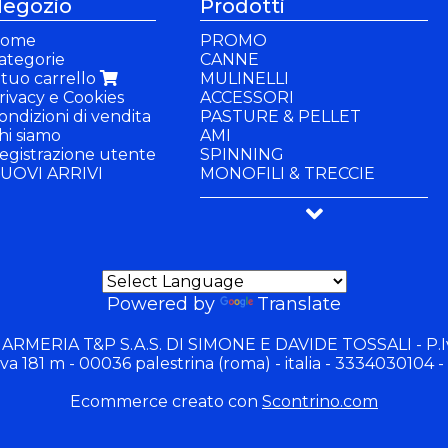
egozio
Prodotti
ome
PROMO
ategorie
CANNE
l tuo carrello
MULINELLI
rivacy e Cookies
ACCESSORI
ondizioni di vendita
PASTURE & PELLET
hi siamo
AMI
egistrazione utente
SPINNING
UOVI ARRIVI
MONOFILI & TRECCIE
PANCHETTI & SEDIE
BUFFETTERIA & BACINELLE
ABBIGLIAMENTO
GIOCHI
Powered by
Translate
 ARMERIA T&P S.A.S. DI SIMONE E DAVIDE TOSSALI - P.I
va 181 m - 00036 palestrina (roma) - italia - 3334030104 -
Ecommerce creato con
Scontrino.com