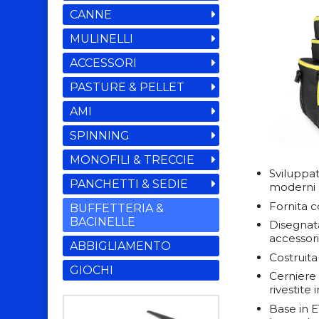
CANNE
MULINELLI
ACCESSORI
PASTURE & PELLET
AMI
SPINNING
MONOFILI & TRECCIE
Sviluppat
PANCHETTI & SEDIE
moderni p
Fornita c
BUFFETTERIA &
BACINELLE
Disegnat
accessori
ABBIGLIAMENTO
Costruita
GIOCHI
Cerniere d
rivestite 
Base in E