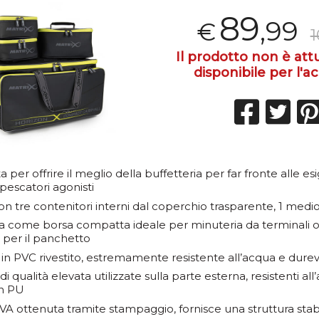
89
,99
€
1
Il prodotto non è at
disponibile per l'ac
a per offrire il meglio della buffetteria per far fronte alle e
escatori agonisti
on tre contenitori interni dal coperchio trasparente, 1 medio
a come borsa compatta ideale per minuteria da terminali o 
 per il panchetto
 in PVC rivestito, estremamente resistente all’acqua e dure
i qualità elevata utilizzate sulla parte esterna, resistenti all
in PU
VA ottenuta tramite stampaggio, fornisce una struttura stab