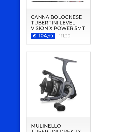
CANNA BOLOGNESE
TUBERTINI LEVEL
VISION X POWER 5MT
104
€
111,30
,99
MULINELLO
TUBERTINI DREX TX