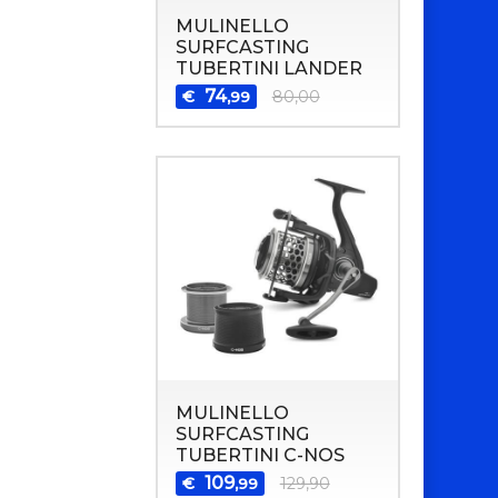
MULINELLO
SURFCASTING
TUBERTINI LANDER
74
€
80,00
,99
MULINELLO
SURFCASTING
TUBERTINI C-NOS
109
€
129,90
,99