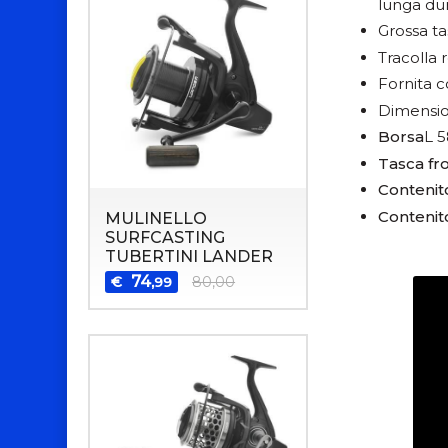
lunga du
Grossa ta
Tracolla 
Fornita c
Dimensio
Borsa
L 
Tasca fr
Contenit
Contenit
MULINELLO
SURFCASTING
TUBERTINI LANDER
74
€
80,00
,99