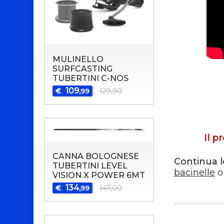
MULINELLO
SURFCASTING
TUBERTINI C-NOS
109
€
129,90
,99
Il p
CANNA BOLOGNESE
Continua l
TUBERTINI LEVEL
bacinelle
o
VISION X POWER 6MT
134
€
147,00
,99