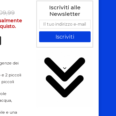
Iscriviti alle
09,99
Newsletter
tualmente
quisto.
Iscriviti
sigenze dei
 e 2 piccoli
piccoli
vole
’acqua,
ile e una