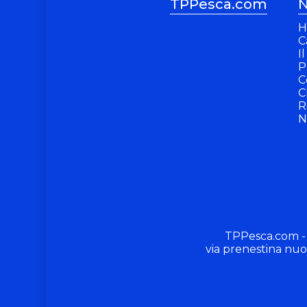
TPPesca.com
N
H
C
I
P
C
C
R
N
TPPesca.com -
via prenestina nuo