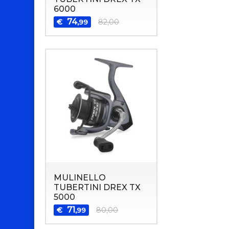
6000
74
€
82,00
,99
MULINELLO
TUBERTINI DREX TX
5000
71
€
80,00
,99