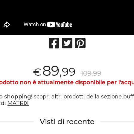
89
,99
€
109,99
rodotto non è attualmente disponibile per l'acqu
o shopping!
scopri altri prodotti della sezione
buff
 di
MATRIX
Visti di recente