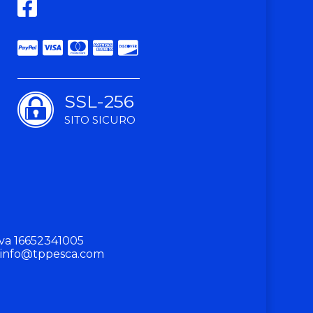
SSL-256
SITO SICURO
va 16652341005
info@tppesca.com