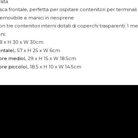
rata
sca frontale, perfetta per ospitare contenitori per terminali
removibile e manici in neoprene
on tre contenitori interni dotati di coperchi trasparenti: 1 med
ni:
58 x H 30 x W 30cm
ontale
L 57 x H 25 x W 6cm
ore medio
L 29 x H 15 x W 18.5cm
ore piccolo
L 18.5 x H 10 x W 14.5cm