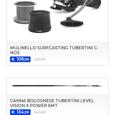
MULINELLO SURFCASTING TUBERTINI C-
NOS
109
€
129,90
,99
CANNA BOLOGNESE TUBERTINI LEVEL
VISION X POWER 6MT
134
€
147,00
,99