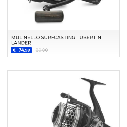
MULINELLO SURFCASTING TUBERTINI
LANDER
74
€
80,00
,99