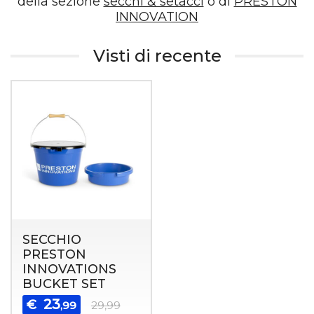
della sezione
secchi & setacci
o di
PRESTON
INNOVATION
Visti di recente
SECCHIO
PRESTON
INNOVATIONS
BUCKET SET
23
€
,99
29,99