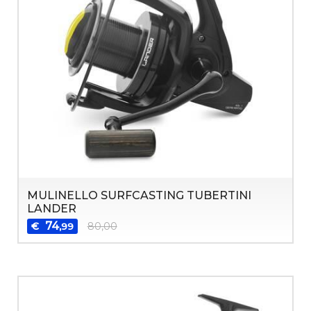
MULINELLO SURFCASTING TUBERTINI
LANDER
74
€
80,00
,99