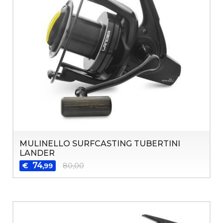
MULINELLO SURFCASTING TUBERTINI
LANDER
74
€
80,00
,99