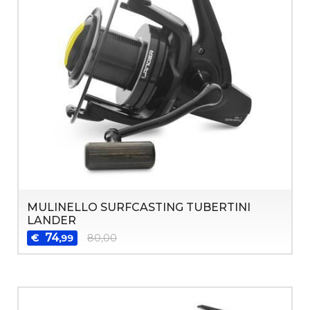
MULINELLO SURFCASTING TUBERTINI
LANDER
74
€
80,00
,99