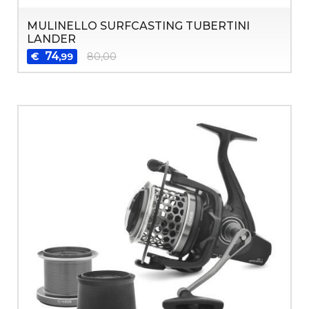
MULINELLO SURFCASTING TUBERTINI
LANDER
74
€
80,00
,99