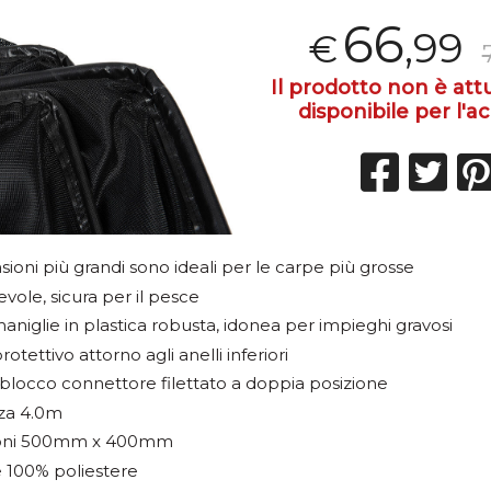
66
,99
€
Il prodotto non è at
disponibile per l'ac
ioni più grandi sono ideali per le carpe più grosse
vole, sicura per il pesce
maniglie in plastica robusta, idonea per impieghi gravosi
otettivo attorno agli anelli inferiori
blocco connettore filettato a doppia posizione
za 4.0m
oni 500mm x 400mm
e 100% poliestere