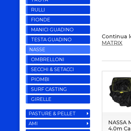
RULLI
FIONDE
MANICI GUADINO
Continua l
TESTA GUADINO
MATRIX
NASSE
OMBRELLONI
SECCHI & SETACCI
PIOMBI
SURF CASTING
GIRELLE
PASTURE & PELLET
NASSA M
AMI
4.0m Ca