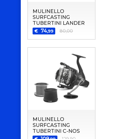
MULINELLO
SURFCASTING
TUBERTINI LANDER
74
€
80,00
,99
MULINELLO
SURFCASTING
TUBERTINI C-NOS
109
€
129,90
,99