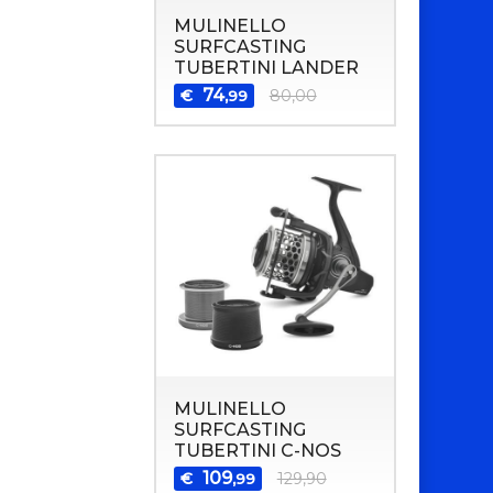
MULINELLO
SURFCASTING
TUBERTINI LANDER
74
€
80,00
,99
MULINELLO
SURFCASTING
TUBERTINI C-NOS
109
€
129,90
,99