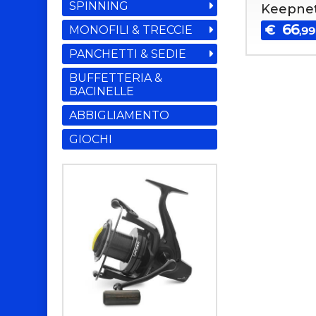
SPINNING
Keepne
66
€
MONOFILI & TRECCIE
,99
PANCHETTI & SEDIE
BUFFETTERIA &
BACINELLE
ABBIGLIAMENTO
GIOCHI