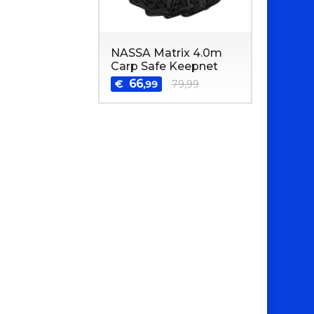
NASSA Matrix 4.0m
Carp Safe Keepnet
66
€
79,99
,99