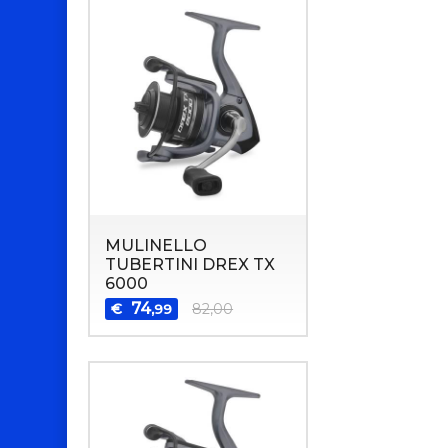
MULINELLO
TUBERTINI DREX TX
6000
74
€
82,00
,99