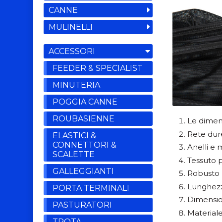
CANNE
MULINELLI
ACCESSORI
FEEDER & SPECIALIST
MINUTERIA
POGGIA CANNE
ROUBASIENNE
Le dimens
Rete dure
ELASTICI &
CONNETTORI &
Anelli e 
SCALETTE
Tessuto pr
GALLEGGIANTI
Robusto 
Lunghez
PORTA TERMINALI
Dimensi
PASTURATORI
Material
TROTA