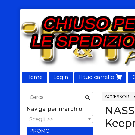
Home
Login
Il tuo carrello
NUOVI ARRIVI
ACCESSORI
NASSA
Naviga per marchio
Scegli >>
Keep
PROMO