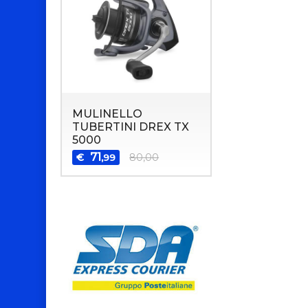
MULINELLO
TUBERTINI DREX TX
5000
71
€
80,00
,99