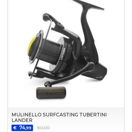
MULINELLO SURFCASTING TUBERTINI
LANDER
74
€
80,00
,99