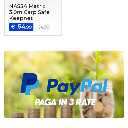
NASSA Matrix
3.0m Carp Safe
Keepnet
54
€
,99
64,99