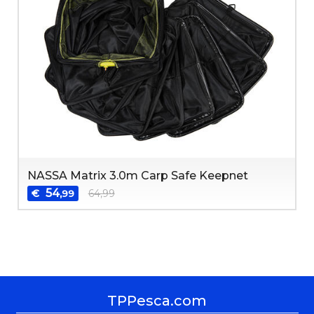
NASSA Matrix 3.0m Carp Safe Keepnet
54
€
64,99
,99
TPPesca.com