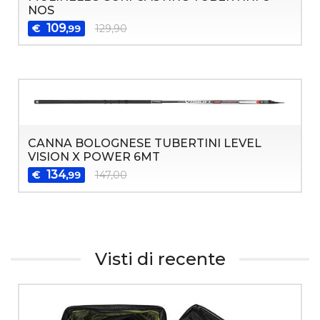
NOS
109
€
129,90
,99
CANNA BOLOGNESE TUBERTINI LEVEL
VISION X POWER 6MT
134
€
147,00
,99
Visti di recente