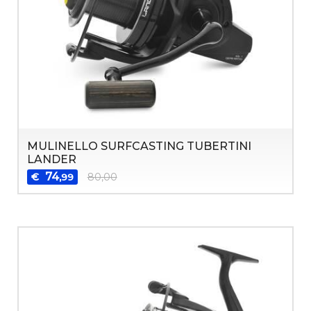
MULINELLO SURFCASTING TUBERTINI
LANDER
74
€
80,00
,99