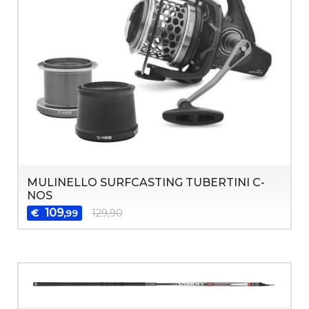
MULINELLO SURFCASTING TUBERTINI C-
NOS
109
€
129,90
,99