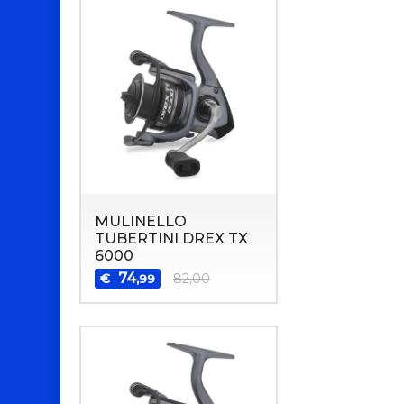
MULINELLO
TUBERTINI DREX TX
6000
74
€
82,00
,99