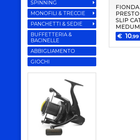
SPINNING
FIONDA
PRESTO
MONOFILI & TRECCIE
SLIP CA
PANCHETTI & SEDIE
MEDUM
BUFFETTERIA &
10
€
,99
BACINELLE
ABBIGLIAMENTO
GIOCHI