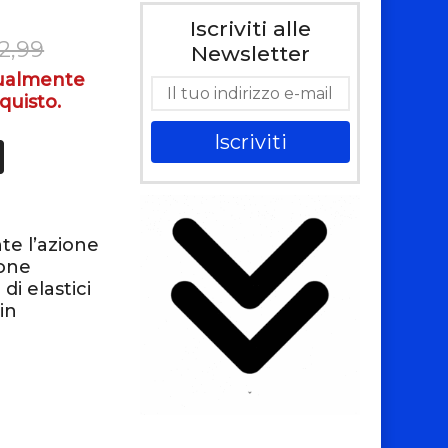
Iscriviti alle
12,99
Newsletter
tualmente
quisto.
Iscriviti
te l’azione
ione
di elastici
in