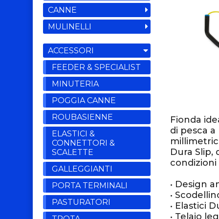
CANNE
MULINELLI
ACCESSORI
FEEDER & SPECIALIST
MINUTERIA
POGGIA CANNE
ROUBASIENNE
Fionda ide
di pesca a
ELASTICI &
millimetric
CONNETTORI &
Dura Slip,
SCALETTE
condizioni 
GALLEGGIANTI
• Design a
PORTA TERMINALI
• Scodelli
PASTURATORI
• Elastici D
• Telaio le
TROTA