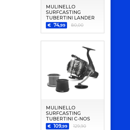
MULINELLO
SURFCASTING
TUBERTINI LANDER
74
€
80,00
,99
MULINELLO
SURFCASTING
TUBERTINI C-NOS
109
€
129,90
,99