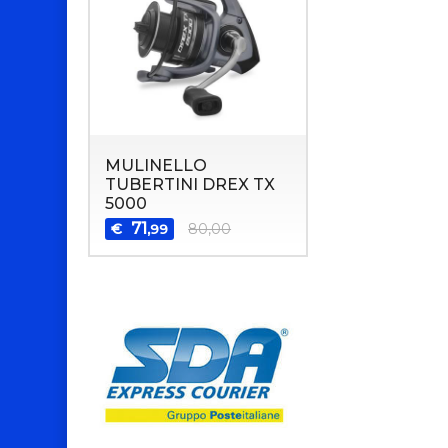
MULINELLO
TUBERTINI DREX TX
5000
71
€
80,00
,99