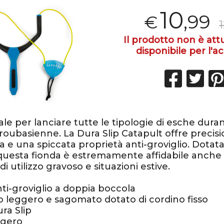
10
,99
€
Il prodotto non è at
disponibile per l'ac
ale per lanciare tutte le tipologie di esche duran
 roubasienne. La Dura Slip Catapult offre precis
a e una spiccata proprietà anti-groviglio. Dotata 
 questa fionda è estremamente affidabile anche 
di utilizzo gravoso e situazioni estive.
nti-groviglio a doppia boccola
no leggero e sagomato dotato di cordino fisso
ura Slip
ggero