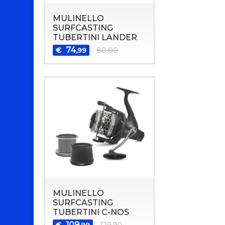
MULINELLO
SURFCASTING
TUBERTINI LANDER
74
€
80,00
,99
MULINELLO
SURFCASTING
TUBERTINI C-NOS
109
€
129,90
,99