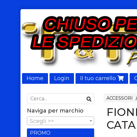
Home
Login
Il tuo carrello
NUOVI ARRIVI
ACCESSORI
FION
Naviga per marchio
Scegli >>
CATA
PROMO