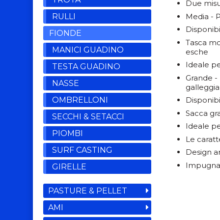
Due misu
Media - P
RULLI
Disponibi
FIONDE
Tasca mor
MANICI GUADINO
esche
Ideale per
TESTA GUADINO
Grande - 
NASSE
galleggi
OMBRELLONI
Disponibi
Sacca gra
SECCHI & SETACCI
Ideale pe
PIOMBI
Le caratt
SURF CASTING
Design an
Impugnat
GIRELLE
PASTURE & PELLET
AMI