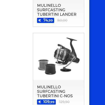
MULINELLO
SURFCASTING
TUBERTINI LANDER
74
€
80,00
,99
MULINELLO
SURFCASTING
TUBERTINI C-NOS
109
€
129,90
,99