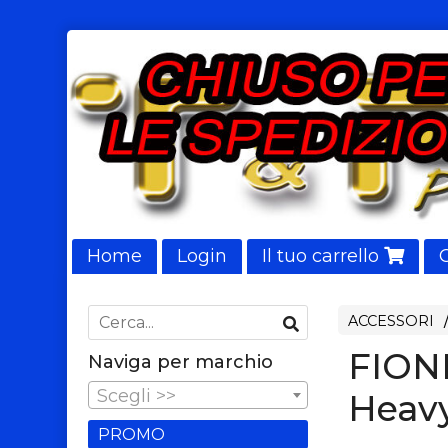
Home
Login
Il tuo carrello
NUOVI ARRIVI
ACCESSORI
FIOND
Naviga per marchio
Scegli >>
Heavy
PROMO