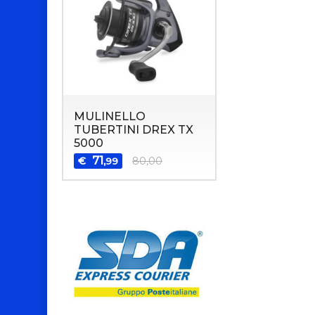
MULINELLO
TUBERTINI DREX TX
5000
71
€
80,00
,99