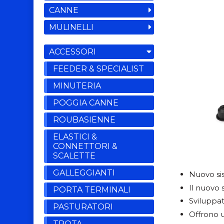
CANNE
MULINELLI
ACCESSORI
FEEDER & SPECIALIST
MINUTERIA
POGGIA CANNE
ROUBASIENNE
ELASTICI &
CONNETTORI &
SCALETTE
GALLEGGIANTI
Nuovo sis
Il nuovo 
PORTA TERMINALI
Sviluppat
PASTURATORI
Offrono u
TROTA