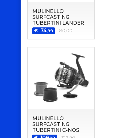
MULINELLO
SURFCASTING
TUBERTINI LANDER
74
€
80,00
,99
MULINELLO
SURFCASTING
TUBERTINI C-NOS
109
€
129,90
,99