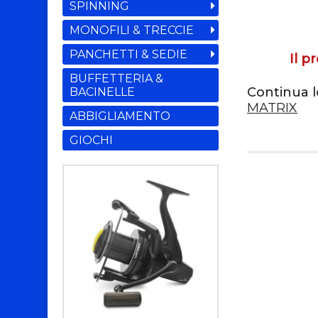
SPINNING
MONOFILI & TRECCIE
PANCHETTI & SEDIE
Il p
BUFFETTERIA &
Continua l
BACINELLE
MATRIX
ABBIGLIAMENTO
GIOCHI