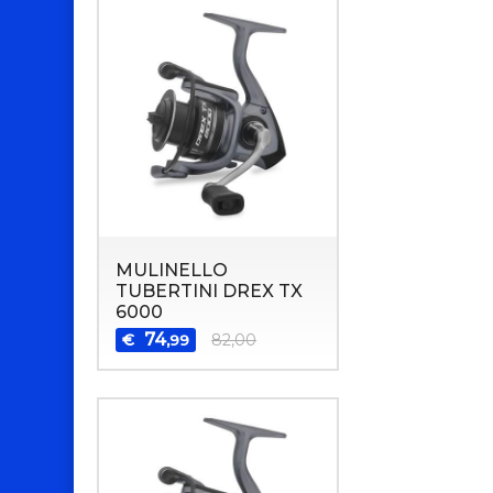
MULINELLO
TUBERTINI DREX TX
6000
74
€
82,00
,99