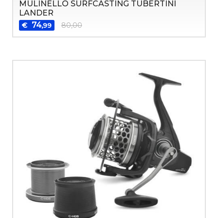
MULINELLO SURFCASTING TUBERTINI
LANDER
74
€
80,00
,99