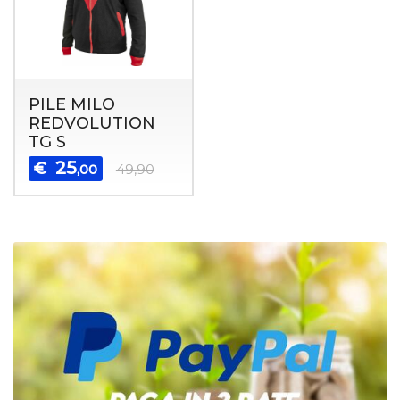
PILE MILO
REDVOLUTION
TG S
25
€
,00
49,90