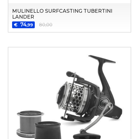
MULINELLO SURFCASTING TUBERTINI
LANDER
74
€
80,00
,99