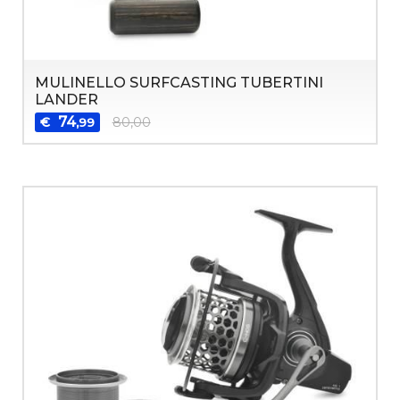
MULINELLO SURFCASTING TUBERTINI
LANDER
74
€
80,00
,99