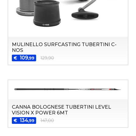
MULINELLO SURFCASTING TUBERTINI C-
NOS
109
€
129,90
,99
CANNA BOLOGNESE TUBERTINI LEVEL
VISION X POWER 6MT
134
€
147,00
,99