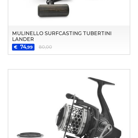
MULINELLO SURFCASTING TUBERTINI
LANDER
74
€
80,00
,99