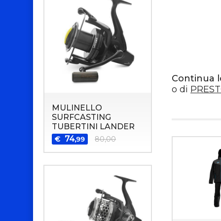
Continua l
o di
PREST
MULINELLO
SURFCASTING
TUBERTINI LANDER
74
€
80,00
,99