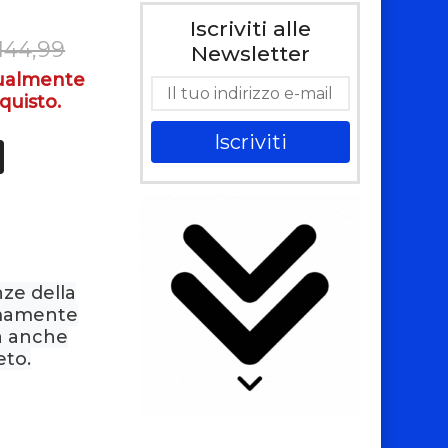
Iscriviti alle
144,99
Newsletter
tualmente
quisto.
Iscriviti
nze della
emamente
ma anche
eto.