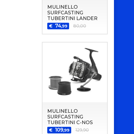
MULINELLO
SURFCASTING
TUBERTINI LANDER
74
€
80,00
,99
MULINELLO
SURFCASTING
TUBERTINI C-NOS
109
€
129,90
,99