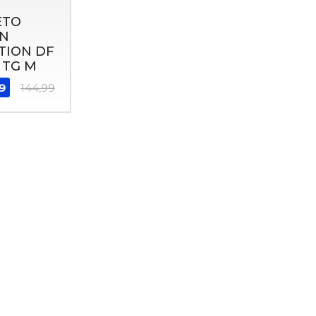
ETO
N
TION DF
t TG M
99
144,99