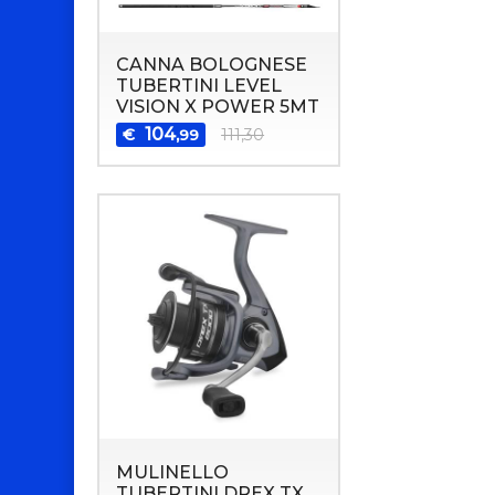
CANNA BOLOGNESE
TUBERTINI LEVEL
VISION X POWER 5MT
104
€
111,30
,99
MULINELLO
TUBERTINI DREX TX