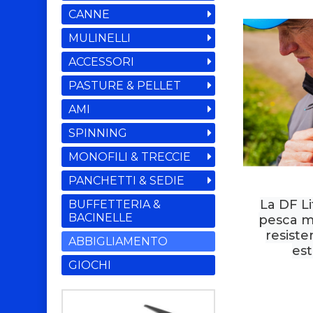
CANNE
MULINELLI
ACCESSORI
PASTURE & PELLET
AMI
SPINNING
MONOFILI & TRECCIE
PANCHETTI & SEDIE
La DF Li
BUFFETTERIA &
BACINELLE
pesca m
resiste
ABBIGLIAMENTO
est
GIOCHI