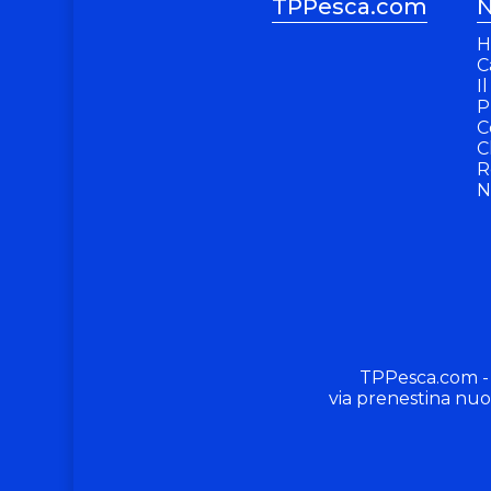
TPPesca.com
N
H
C
I
P
C
C
R
N
TPPesca.com -
via prenestina nuo