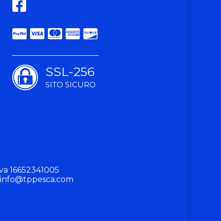
SSL-256
SITO SICURO
va 16652341005
info@tppesca.com