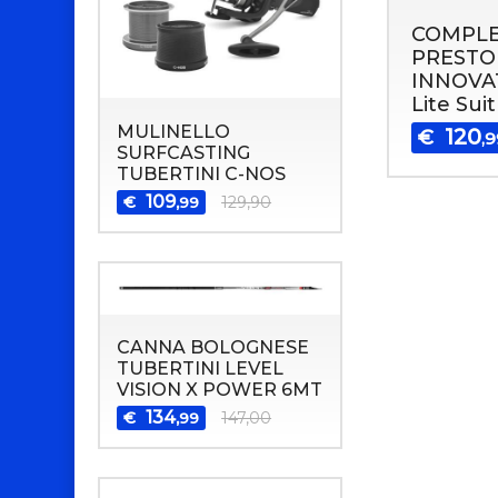
COMPL
PRESTO
INNOVA
Lite Sui
MULINELLO
120
€
,
SURFCASTING
TUBERTINI C-NOS
109
€
129,90
,99
CANNA BOLOGNESE
TUBERTINI LEVEL
VISION X POWER 6MT
134
€
147,00
,99