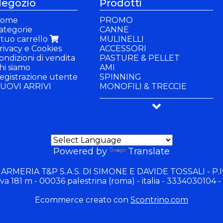
egozio
Prodotti
ome
PROMO
ategorie
CANNE
l tuo carrello
MULINELLI
rivacy e Cookies
ACCESSORI
ondizioni di vendita
PASTURE & PELLET
hi siamo
AMI
egistrazione utente
SPINNING
UOVI ARRIVI
MONOFILI & TRECCIE
PANCHETTI & SEDIE
BUFFETTERIA & BACINELLE
ABBIGLIAMENTO
GIOCHI
Powered by
Translate
 ARMERIA T&P S.A.S. DI SIMONE E DAVIDE TOSSALI - P.I
va 181 m - 00036 palestrina (roma) - italia - 3334030104 -
Ecommerce creato con
Scontrino.com