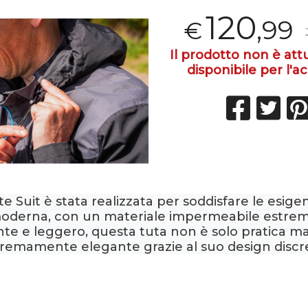
120
,99
€
Il prodotto non è at
disponibile per l'ac
te Suit è stata realizzata per soddisfare le esige
oderna, con un materiale impermeabile estr
nte e leggero, questa tuta non è solo pratica 
remamente elegante grazie al suo design discr