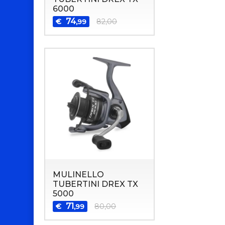
6000
74
€
82,00
,99
MULINELLO
TUBERTINI DREX TX
5000
71
€
80,00
,99