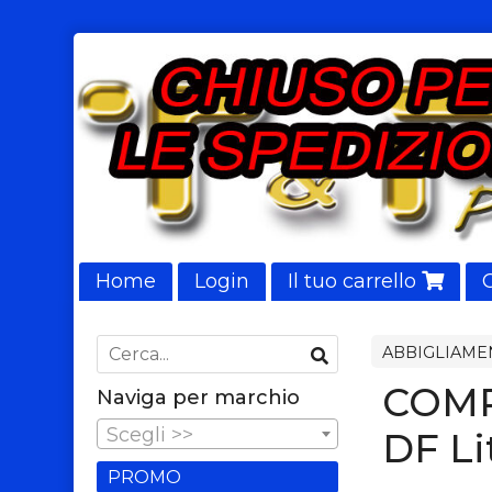
Home
Login
Il tuo carrello
NUOVI ARRIVI
ABBIGLIAME
COMP
Naviga per marchio
Scegli >>
DF Li
PROMO