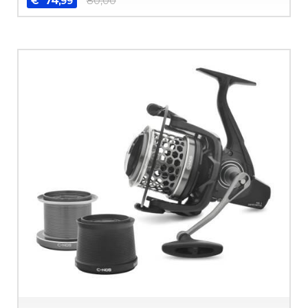
74
€
80,00
,99